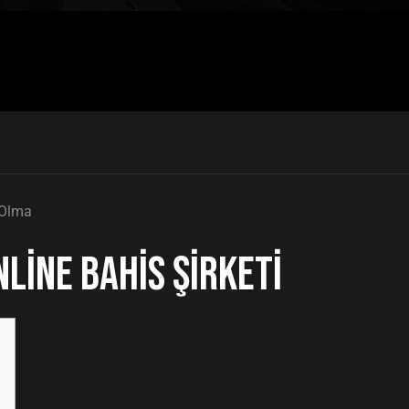
 Olma
Online Bahis Şirketi