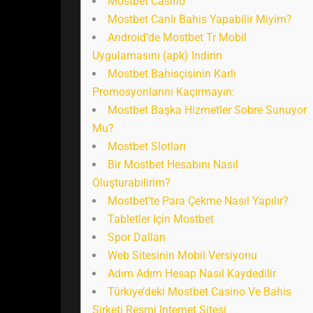
Mostbet Casino
Mostbet Canlı Bahis Yapabilir Miyim?
Android’de Mostbet Tr Mobil
Uygulamasını (apk) Indirin
Mostbet Bahisçisinin Karlı
Promosyonlarını Kaçırmayın:
Mostbet Başka Hizmetler Sobre Sunuyor
Mu?
Mostbet Slotları
Bir Mostbet Hesabını Nasıl
Oluşturabilirim?
Mostbet’te Para Çekme Nasıl Yapılır?
Tabletler Için Mostbet
Spor Dalları
Web Sitesinin Mobil Versiyonu
Adım Adım Hesap Nasıl Kaydedilir
Türkiye’deki Mostbet Casino Ve Bahis
Şirketi Resmi Internet Sitesi