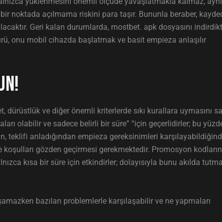
alnızca yüklenmesini önemli ölçüde yavaşlatmakla kalmaz, aynı
ir noktada açılmama riskini para taşır. Bununla beraber, kayde
alacaktır. Geri kalan durumlarda, mostbet. apk dosyasını indirdik
ü, onu mobil cihazda başlatmak ve basit empieza anlaşılır
un!
t, dürüstlük ve diğer önemli kriterlerde sıkı kurallara uymasını sa
ları olabilir ve sadece belirli bir süre” “için geçerlidirler; bu yüz
, teklifi anladığından empieza gereksinimleri karşılayabildiğin
 koşulları gözden geçirmesi gerekmektedir. Promosyon kodların
yalnızca kısa bir süre için etkindirler; dolayısıyla bunu akılda tutm
aşamazken bazıları problemlerle karşılaşabilir ve ne yapmaları