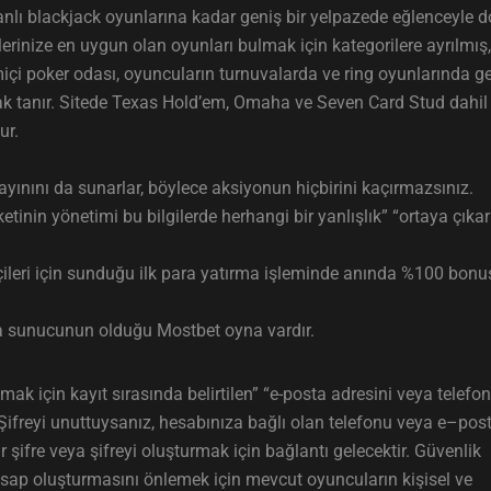
anlı blackjack oyunlarına kadar geniş bir yelpazede eğlenceyle d
ihlerinize en uygun olan oyunları bulmak için kategorilere ayrılmış,
rimiçi poker odası, oyuncuların turnuvalarda ve ring oyunlarında g
lanak tanır. Sitede Texas Hold’em, Omaha ve Seven Card Stud dahil
ur.
ı yayınını da sunarlar, böylece aksiyonun hiçbirini kaçırmazsınız.
etinin yönetimi bu bilgilerde herhangi bir yanlışlık” “ortaya çıkar
tçileri için sunduğu ilk para yatırma işleminde anında %100 bonu
a sunucunun olduğu Mostbet oyna vardır.
mak için kayıt sırasında belirtilen” “e-posta adresini veya telefon
 Şifreyi unuttuysanız, hesabınıza bağlı olan telefonu veya e–pos
r şifre veya şifreyi oluşturmak için bağlantı gelecektir. Güvenlik
esap oluşturmasını önlemek için mevcut oyuncuların kişisel ve