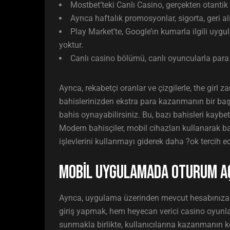
Mostbet’teki Canlı Casino, gerçekten otantik 
Ayrıca haftalık promosyonlar, sigorta, geri a
Play Market’te, Google’ın kumarla ilgili uyg
yoktur.
Canlı casino bölümü, canlı oyuncularla para
Ayrıca, rekabetçi oranlar ve çizgilerle, the gir
bahislerinizden ekstra para kazanmanın bir başk
bahis oynayabilirsiniz. Bu, bazı bahisleri kayb
Modern bahisçiler, mobil cihazları kullanarak b
işlevlerini kullanmayı giderek daha ?ok tercih ed
Mobil Uygulamada Oturum Aç
Ayrıca, uygulama üzerinden mevcut hesabınıza gi
giriş yapmak, hem heyecan verici casino oyunlar
sunmakla birlikte, kullanıcılarına kazanmanın key