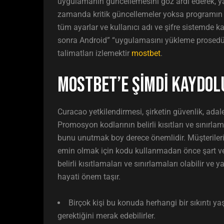
uygulamanın güncellemesini göz ardı ederek, y
zamanda kritik güncellemeler yoksa programın b
tüm ayarlar ve kullanıcı adı ve şifre sistemde k
sonra Android” “uygulamasını yükleme prosedür
talimatları izlemektir
mostbet
.
Mostbet’e Şimdi Kaydol
Curacao yetkilendirmesi, şirketin güvenlik, adale
Promosyon kodlarının belirli kısıtları ve sınırlama
bunu unutmak boy derece önemlidir. Müşterilerin
emin olmak için kodu kullanmadan önce şart ve
belirli kısıtlamaları ve sınırlamaları olabilir ve 
hayati önem taşır.
Birçok kişi bu konuda herhangi bir sıkıntı y
gerektiğini merak edebilirler.