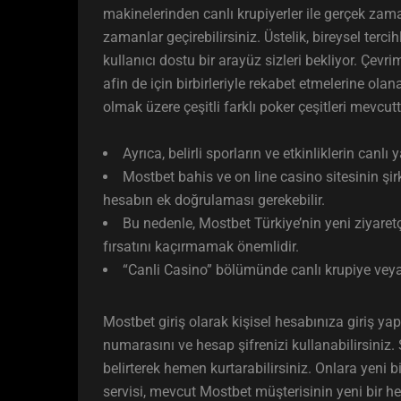
makinelerinden canlı krupiyerler ile gerçek zam
zamanlar geçirebilirsiniz. Üstelik, bireysel terc
kullanıcı dostu bir arayüz sizleri bekliyor. Çev
afin de için birbirleriyle rekabet etmelerine o
olmak üzere çeşitli farklı poker çeşitleri mevcutt
Ayrıca, belirli sporların ve etkinliklerin canl
Mostbet bahis ve on line casino sitesinin şirk
hesabın ek doğrulaması gerekebilir.
Bu nedenle, Mostbet Türkiye’nin yeni ziyare
fırsatını kaçırmamak önemlidir.
“Canli Casino” bölümünde canlı krupiye vey
Mostbet giriş olarak kişisel hesabınıza giriş yap
numarasını ve hesap şifrenizi kullanabilirsiniz.
belirterek hemen kurtarabilirsiniz. Onlara yeni bi
servisi, mevcut Mostbet müşterisinin yeni bir h