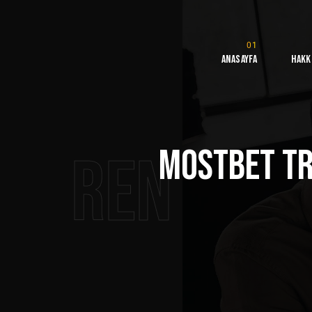
Anasayfa
Hakk
Mostbet Tr 
REN