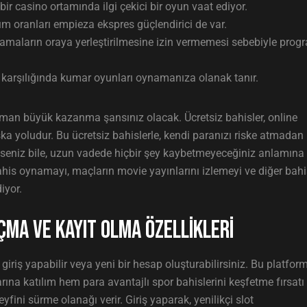
bir casino ortamında ilgi çekici bir oyun vaat ediyor.
lım oranları empieza ekspres güçlendirici de var.
ulamaların oraya yerleştirilmesine izin vermemesi sebebiyle prog
 karşılığında kumar oyunları oynamanıza olanak tanır.
l zaman büyük kazanma şansınız olacak. Ücretsiz bahisler, online
a yoludur. Bu ücretsiz bahislerle, kendi paranızı riske atmadan
etseniz bile, uzun vadede hiçbir şey kaybetmeyeceğiniz anlamına g
ahis oynamayı, maçların movie yayınlarını izlemeyi ve diğer bahi
iyor.
ma Ve Kayıt Olma Özellikleri
riş yapabilir veya yeni bir hesap oluşturabilirsiniz. Bu platfor
ına katılım hem para avantajlı spor bahislerini keşfetme fırsatı
fini sürme olanağı verir. Giriş yaparak, yenilikçi slot