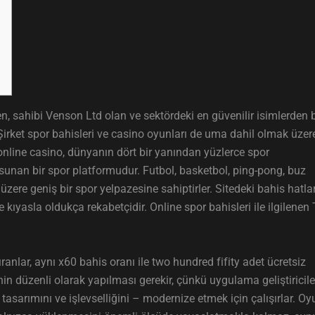
, sahibi Venson Ltd olan ve sektördeki en güvenilir isimlerden b
. Şirket spor bahisleri ve casino oyunları de uma dahil olmak üzer
online casino, dünyanın dört bir yanından yüzlerce spor
sunan bir spor platformudur. Futbol, basketbol, ping-pong, buz
ere geniş bir spor yelpazesine sahiptirler. Sitedeki bahis hatla
e kıyasla oldukça rekabetçidir. Online spor bahisleri ile ilgilenen
nlar, aynı x60 bahis oranı ile two hundred fifity adet ücretsiz
n düzenli olarak yapılması gerekir, çünkü uygulama geliştiricile
tasarımını ve işlevselliğini – modernize etmek için çalışırlar. Oy